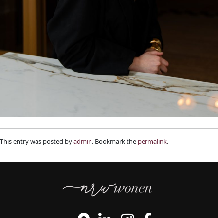
This entry was posted by
admin
. Bookmark the
permalink
.